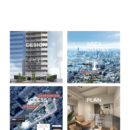
AREA
DESIGN
FACILITIES
デザイン
周辺施設
READ MORE >
READ MORE >
ACCESS
PLAN
アクセス
プラン