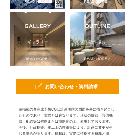
READ MORE >
READ MORE >
GALLERY
OUTLINE
ギャラリー
物件概要
READ MORE >
READ MORE >
お問い合わせ・資料請求
※掲載の各完成予想CGは計画段階の図面を基に描き起こし
たものであり、実際とは異なります。形状の細部、設備機
器、配管等は省略または簡略化の上、表現しております。
今後、行政指導、施工上の理由等により、計画に変更が生
じる場合があります。植栽は、実際に植樹する植栽と樹