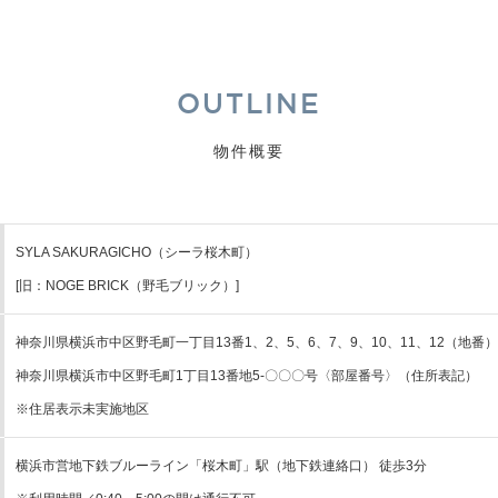
OUTLINE
物件概要
SYLA SAKURAGICHO（シーラ桜木町）
[旧：NOGE BRICK（野毛ブリック）]
神奈川県横浜市中区野毛町一丁目13番1、2、5、6、7、9、10、11、12（地番）
神奈川県横浜市中区野毛町1丁目13番地5-〇〇〇号〈部屋番号〉（住所表記）
※住居表示未実施地区
横浜市営地下鉄ブルーライン「桜木町」駅（地下鉄連絡口） 徒歩3分