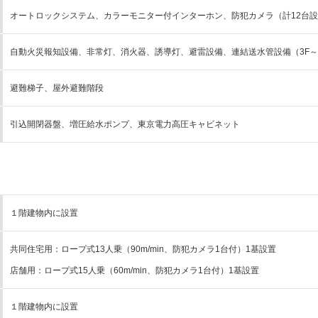
オートロックシステム、カラーモニター付インターホン、防犯カメラ（計12台
自動火災報知設備、非常灯、消火器、誘導灯、避雷設備、連結送水管設備（3F～
避難梯子、屋外避難階段
引込開閉器盤、増圧給水ポンプ、東京電力高圧キャビネット
１階建物内に設置
共同住宅用：ロープ式13人乗（90m/min、防犯カメラ1台付）1基設置
店舗用：ロープ式15人乗（60m/min、防犯カメラ1台付）1基設置
１階建物内に設置