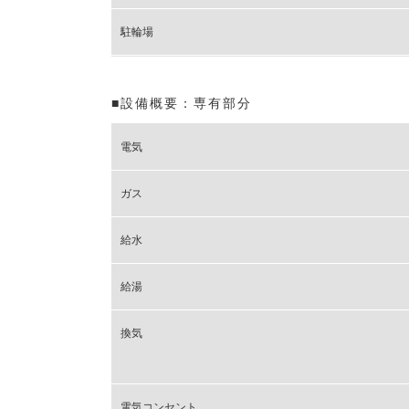
駐輪場
■設備概要：専有部分
電気
ガス
給水
給湯
換気
電気コンセント