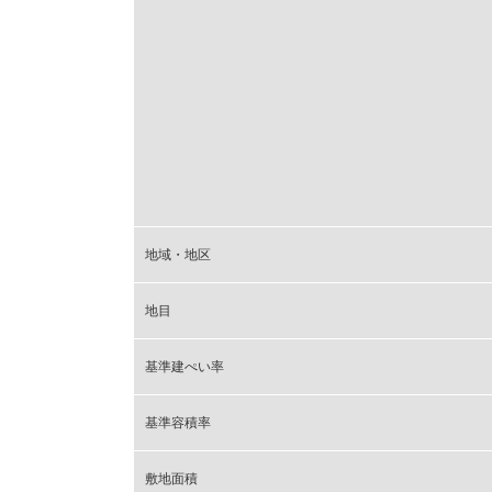
地域・地区
地目
基準建ぺい率
基準容積率
敷地面積