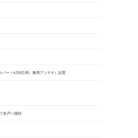
カパー！e2対応用）兼用アンテナ）設置
て各戸へ接続