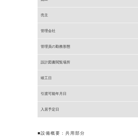
売主
管理会社
管理員の勤務形態
設計図書閲覧場所
竣工日
引渡可能年月日
入居予定日
■設備概要：共用部分