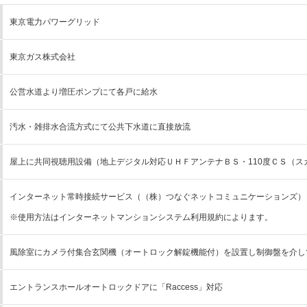
東京電力パワーグリッド
東京ガス株式会社
公営水道より増圧ポンプにて各戸に給水
汚水・雑排水合流方式にて公共下水道に直接放流
屋上に共同視聴用設備（地上デジタル対応ＵＨＦアンテナＢＳ・110度ＣＳ（ス
インターネット常時接続サービス（（株）つなぐネットコミュニケーションズ）
※使用方法はインターネットマンションシステム利用規約によります。
風除室にカメラ付集合玄関機（オートロック解錠機能付）を設置し制御盤を介し
エントランスホールオートロックドアに「Raccess」対応