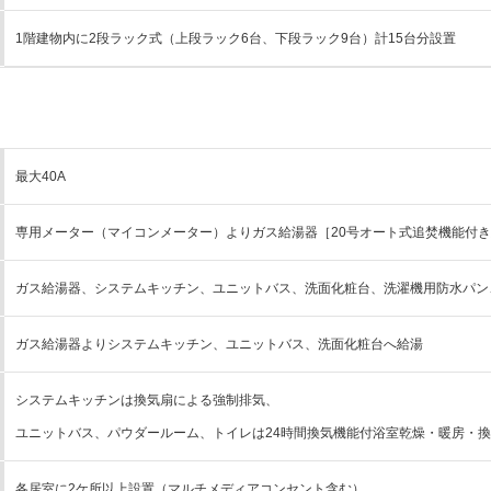
1階建物内に2段ラック式（上段ラック6台、下段ラック9台）計15台分設置
最大40A
専用メーター（マイコンメーター）よりガス給湯器［20号オート式追焚機能付
ガス給湯器、システムキッチン、ユニットバス、洗面化粧台、洗濯機用防水パン
ガス給湯器よりシステムキッチン、ユニットバス、洗面化粧台へ給湯
システムキッチンは換気扇による強制排気、
ユニットバス、パウダールーム、トイレは24時間換気機能付浴室乾燥・暖房・
各居室に2ケ所以上設置（マルチメディアコンセント含む）