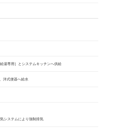
き給湯専用］とシステムキッチンへ供給
、洋式便器へ給水
換気システムにより強制排気