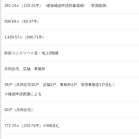
391.14㎡（118.31坪）〈建築確認申請対象面積〉〈実測面積〉
308.69㎡（93.37坪）
1,939.57㎡（586.71坪）
鉄筋コンクリート造・地上8階建
共同住宅、店舗、事務所
38戸（共同住宅30戸、店舗3戸、事務所4戸、管理事務室1戸含む）
※確認申請図書による
30戸（共同住宅）
772.70㎡（233.74坪）※MB含む