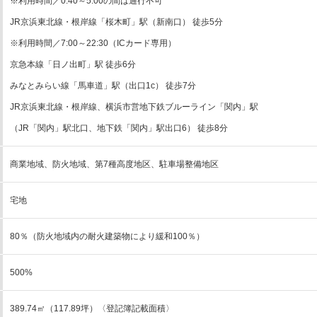
※利用時間／0:40～5:00の間は通行不可
JR京浜東北線・根岸線「桜木町」駅（新南口） 徒歩5分
※利用時間／7:00～22:30（ICカード専用）
京急本線「日ノ出町」駅 徒歩6分
みなとみらい線「馬車道」駅（出口1c） 徒歩7分
JR京浜東北線・根岸線、横浜市営地下鉄ブルーライン「関内」駅
（JR「関内」駅北口、地下鉄「関内」駅出口6） 徒歩8分
商業地域、防火地域、第7種高度地区、駐車場整備地区
宅地
80％（防火地域内の耐火建築物により緩和100％）
500%
389.74㎡（117.89坪）〈登記簿記載面積〉