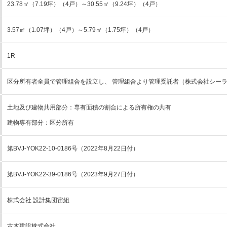
23.78㎡（7.19坪）（4戸）～30.55㎡（9.24坪）（4戸）
3.57㎡（1.07坪）（4戸）～5.79㎡（1.75坪）（4戸）
1R
区分所有者全員で管理組合を設立し、 管理組合より管理受託者（株式会社シー
土地及び建物共用部分：専有面積の割合による所有権の共有
建物専有部分：区分所有
第BVJ-YOK22-10-0186号（2022年8月22日付）
第BVJ-YOK22-39-0186号（2023年9月27日付）
株式会社 設計集団宙組
古木建設株式会社