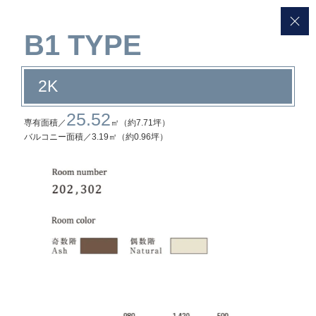
B1 TYPE
2K
25.52
専有面積／
㎡（約7.71坪）
バルコニー面積／
3.19㎡（約0.96坪）